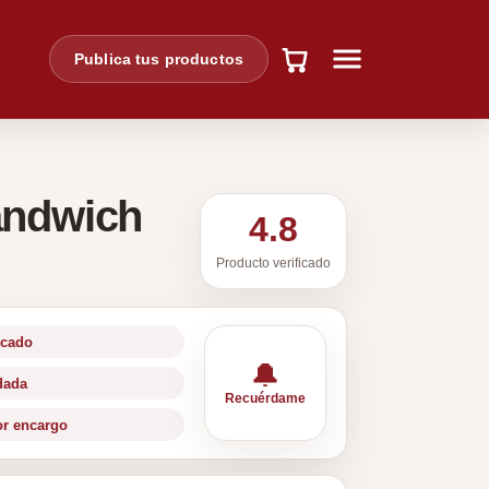
Publica tus productos
andwich
4.8
Producto verificado
icado
🔔
idada
Recuérdame
or encargo