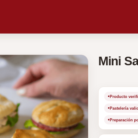
Mini S
Producto verif
Pastelería val
Preparación p