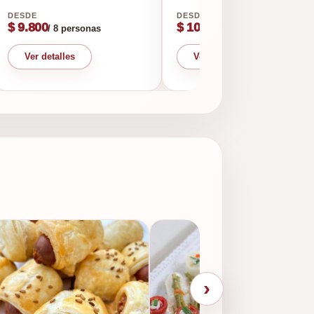
$ 9.800
$ 10.500
/ 8 personas
/ 8 porciones
Ver detalles
Ver detalles
›