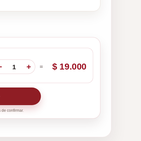
$ 19.000
−
+
1
=
o
 de confirmar.