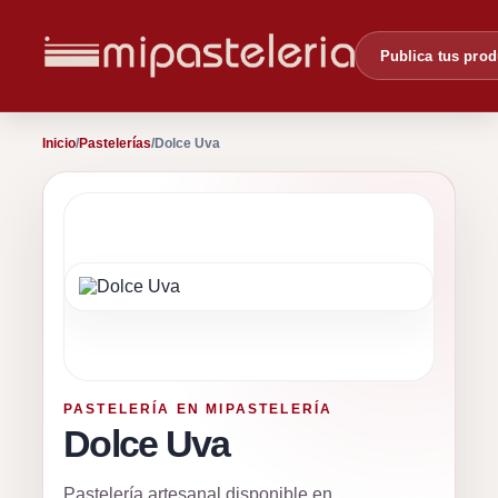
Publica tus pro
Inicio
/
Pastelerías
/
Dolce Uva
PASTELERÍA EN MIPASTELERÍA
Dolce Uva
Pastelería artesanal disponible en