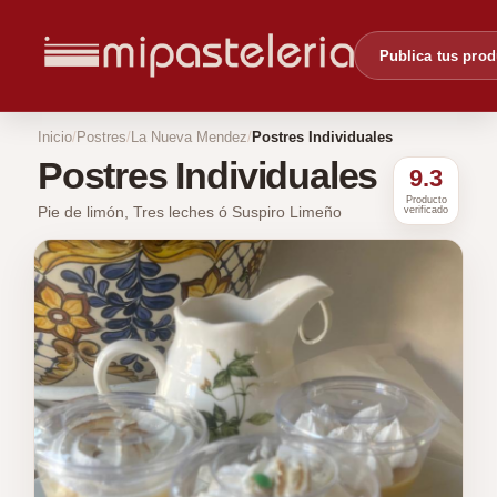
Publica tus pro
Inicio
Postres
La Nueva Mendez
Postres Individuales
Postres Individuales
9.3
Producto
Pie de limón, Tres leches ó Suspiro Limeño
verificado