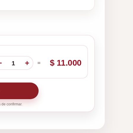
$ 11.000
−
+
1
=
o
 de confirmar.