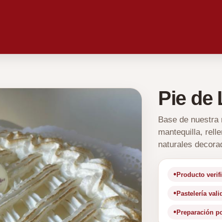
Pie de
Base de nuestra 
mantequilla, rel
naturales decor
Producto verif
Pastelería val
Preparación p