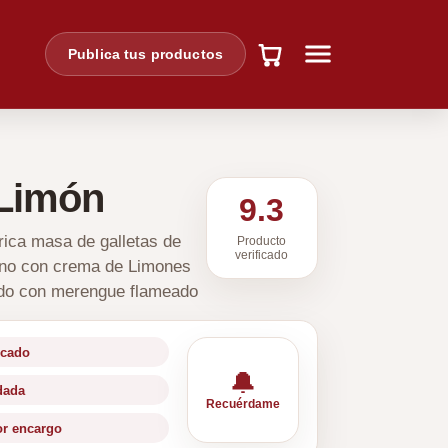
Publica tus productos
 Limón
9.3
rica masa de galletas de
Producto
verificado
leno con crema de Limones
ado con merengue flameado
icado
🔔
idada
Recuérdame
or encargo