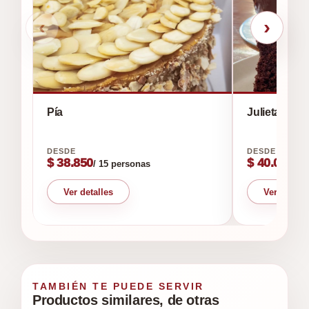
‹
›
Pía
Julieta
$ 38.850
$ 40.000
/ 15 personas
/ 1
Ver detalles
Ver detall
TAMBIÉN TE PUEDE SERVIR
Productos similares, de otras