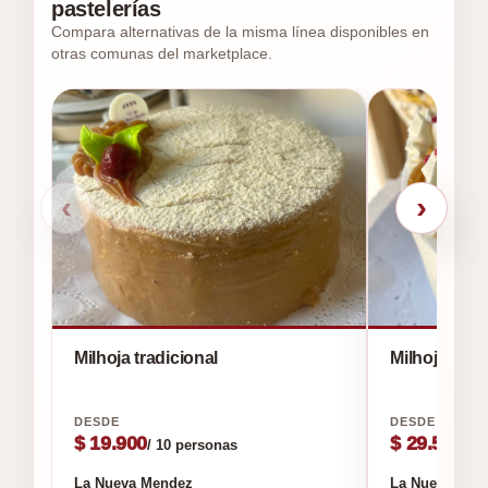
pastelerías
Compara alternativas de la misma línea disponibles en
otras comunas del marketplace.
‹
›
Milhoja tradicional
Milhoja Favo
$ 19.900
$ 29.500
/ 10 personas
/ 1
La Nueva Mendez
La Nueva Men